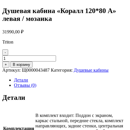
Душевая кабина «Коралл 120*80 А»
левая / мозаика
31990,00
₽
Triton
-
Количество
товара
+
В корзину
Душевая
Артикул:
Щ0000043487
Категория:
Душевые кабины
кабина
"Коралл
Детали
120*80
Отзывы (0)
А"
левая
Детали
/
мозаика
В комплект входит: Поддон с экраном,
каркас стальной, передние стекла, комплект
направляющих, задние стенки, центральная
Комплектация