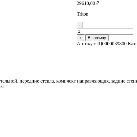
29610,00
₽
Triton
-
Количество
товара
+
В корзину
Душевая
Артикул:
Щ0000039800
Кат
кабина
"Лайт
90х90
В"
/
лайт
стальной, передние стекла, комплект направляющих, задние стенк
ект