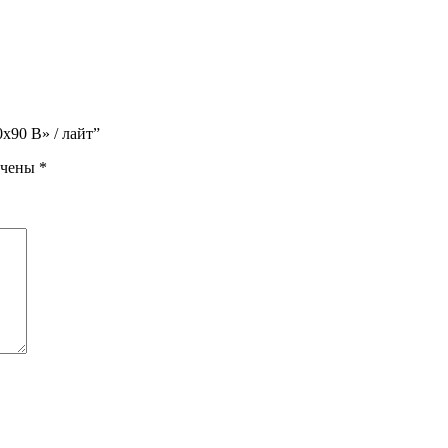
х90 В» / лайт”
ечены
*