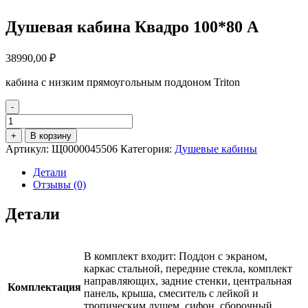
Душевая кабина Квадро 100*80 А
38990,00
₽
кабина с низким прямоугольным поддоном Triton
-
Количество
товара
+
В корзину
Душевая
Артикул:
Щ0000045506
Категория:
Душевые кабины
кабина
Квадро
Детали
100*80
Отзывы (0)
А
Детали
В комплект входит: Поддон с экраном,
каркас стальной, передние стекла, комплект
направляющих, задние стенки, центральная
Комплектация
панель, крыша, смеситель с лейкой и
тропическим душем, сифон, сборочный