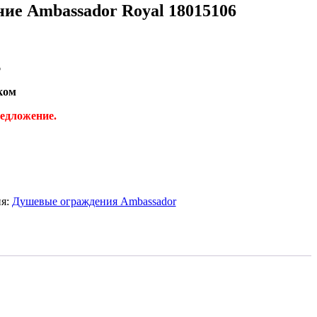
ие Ambassador Royal 18015106
6
ком
редложение
.
ия:
Душевые ограждения Ambassador