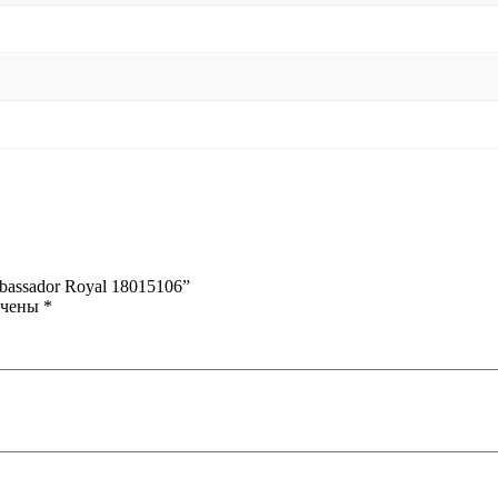
assador Royal 18015106”
ечены
*