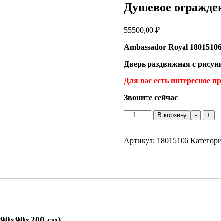
Душевое огражден
55500,00
₽
Ambassador Royal 1801510
Дверь раздвижная с рисун
Для вас есть интересное п
Звоните сейчас
Количество
В корзину
-
+
товара
Душевое
ограждение
Артикул:
18015106
Категор
Ambassador
Royal
18015106
90x90x200 см)