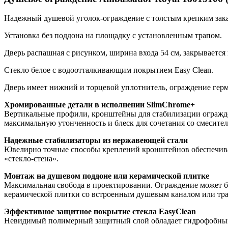
Надежный душевой уголок-ограждение с толстым крепким зака
Установка без поддона на площадку с установленным трапом.
Дверь распашная с рисунком, ширина входа 54 см, закрывается
Стекло белое с водоотталкивающим покрытием Easy Clean.
Дверь имеет нижний и торцевой уплотнитель, ограждение герм
Хромированные детали в исполнении SlimChrome+
Вертикальные профили, кронштейны для стабилизации огражде
максимальную утонченность и блеск для сочетания со смесите
Надежные стабилизаторы из нержавеющей стали
Ювелирно точные способы креплений кронштейнов обеспечива
«стекло-стена».
Монтаж на душевом поддоне или керамической плитке
Максимальная свобода в проектировании. Ограждение может бы
керамической плитки со встроенным душевым каналом или тр
Эффективное защитное покрытие стекла EasyClean
Невидимый полимерный защитный слой обладает гидрофобными с