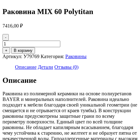
Раковина MIX 60 Polytitan
7416,00
₽
-
Количество
товара
+
В корзину
Раковина
Артикул:
У79769
Категория:
Раковины
MIX
60
Описание
Детали
Отзывы (0)
Polytitan
Описание
Раковина из полимерной керамики на основе полиуретанов
BAYER и минеральных наполнителей. Раковина идеально
подходит к мебели благодаря своей уникальной геометрии (не
смещается и не отрывается от краев тумбы). В конструкции
раковины предусмотрены защитные грани по всему
периметру поверхности. Единый цвет по всей толщине
раковины. Не обладает капилярным всасыванием, благодаря
чему устойчива к старению, не желтеет и не образует пятна от
некачественной воды. Гипоаллергенные материалы с высоким