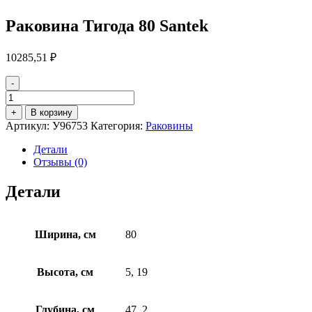
Раковина Тигода 80 Santek
10285,51
₽
-
Количество
товара
+
В корзину
Раковина
Артикул:
У96753
Категория:
Раковины
Тигода
80
Детали
Santek
Отзывы (0)
Детали
Ширина, см
80
Высота, см
5, 19
Глубина, см
47, 2