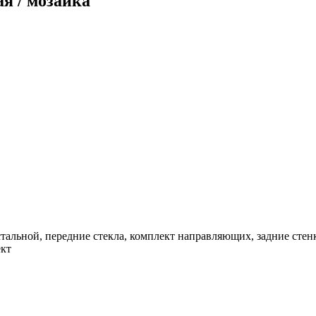
я / мозаика
стальной, передние стекла, комплект направляющих, задние стенк
ект