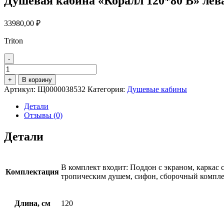
Душевая кабина «Коралл 120*80 В» лева
33980,00
₽
Triton
-
Количество
товара
+
В корзину
Душевая
Артикул:
Щ0000038532
Категория:
Душевые кабины
кабина
"Коралл
Детали
120*80
Отзывы (0)
В"
левая
Детали
/
мозаика
В комплект входит: Поддон с экраном, каркас 
Комплектация
тропическим душем, сифон, сборочный компл
Длина, см
120