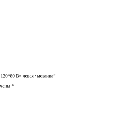
120*80 В» левая / мозаика”
ечены
*